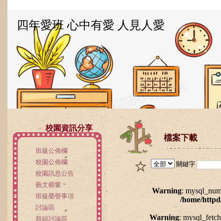
四年愛班 心中有愛 人見人愛
校園資訊分享
檔案下載
班級公佈欄
校園公佈欄
關鍵字
校園訊息公告
藝文櫥窗
Warning
: mysql_num_
班級榮譽事項
/home/httpd
討論區
Warning
: mysql_fetch
群組討論區