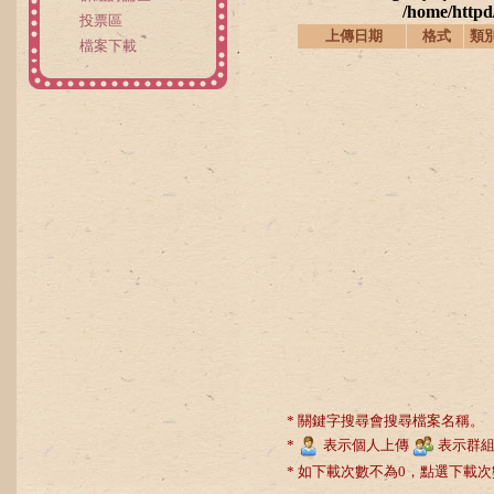
/home/httpd
投票區
上傳日期
格式
類
檔案下載
* 關鍵字搜尋會搜尋檔案名稱。
*
表示個人上傳
表示群組
* 如下載次數不為0，點選下載