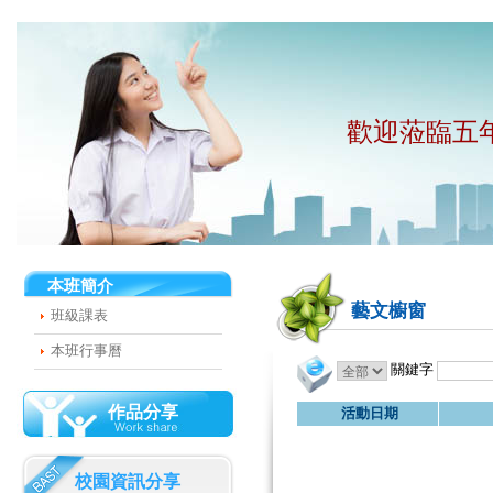
歡迎蒞臨五
本班簡介
藝文櫥窗
班級課表
本班行事曆
關鍵字
作品分享
活動日期
校園資訊分享