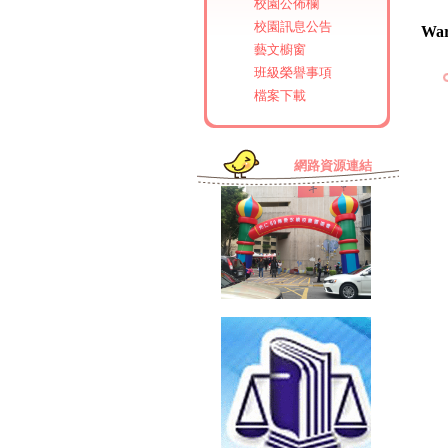
校園公佈欄
校園訊息公告
War
藝文櫥窗
班級榮譽事項
檔案下載
網路資源連結