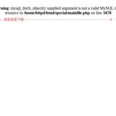
ning
: mysql_fetch_object(): supplied argument is not a valid MySQL r
resource in
/home/httpd/html/special/mainfile.php
on line
1878
最新檔案下載