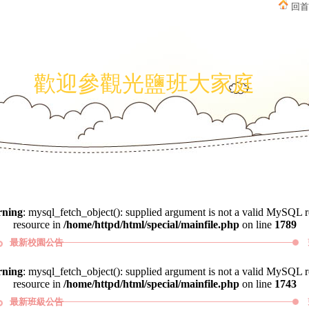
回首
歡迎參觀光鹽班大家庭
ch_object(): supplied argument is not a valid MySQL
ning
: mysql_fetch_object(): supplied argument is not a valid MySQL r
resource in
/home/httpd/html/special/mainfile.php
on line
1789
最新校園公告
ning
: mysql_fetch_object(): supplied argument is not a valid MySQL r
resource in
/home/httpd/html/special/mainfile.php
on line
1743
最新班級公告