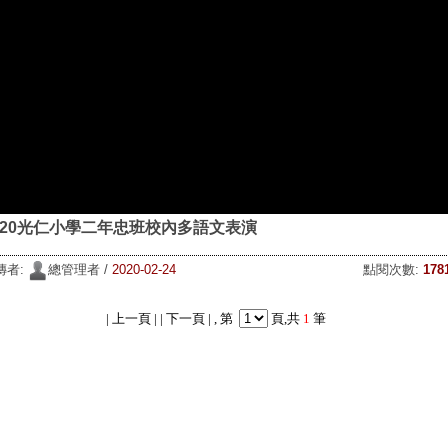
020光仁小學二年忠班校內多語文表演
點閱次數:
178
傳者:
總管理者 /
2020-02-24
| 上一頁 | | 下一頁 | ,
第
頁,共
1
筆