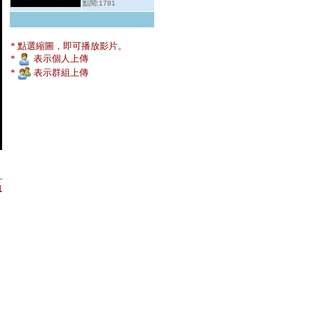
點閱:1781
* 點選縮圖，即可播放影片。
*
表示個人上傳
*
表示群組上傳
1