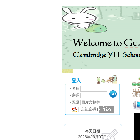
登入
名稱
密碼
認證
│
忘記密碼
|
今天日期
2026年08月07日