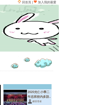
回首頁
|
加入我的最愛
2020光仁小學二
年忠班校內多語..
總管理者